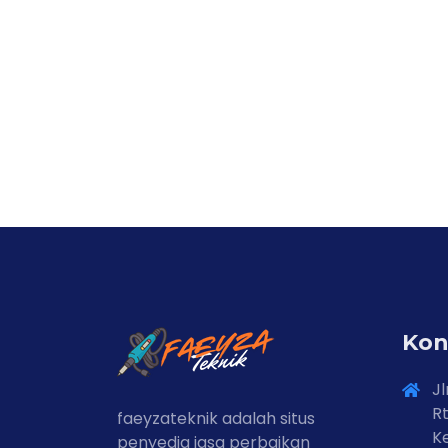
Kon
Jl
Rt
faeyzateknik adalah situs
Ke
penyedia jasa perbaikan