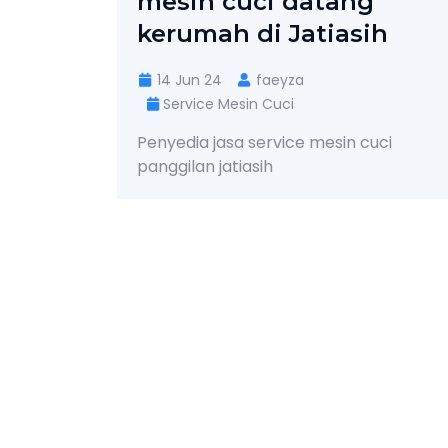
mesin cuci datang
kerumah di Jatiasih
14 Jun 24
faeyza
Service Mesin Cuci
Penyedia jasa service mesin cuci
panggilan jatiasih