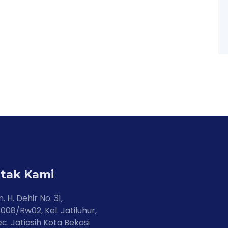
tak Kami
n. H. Dehir No. 31,
008/Rw02, Kel. Jatiluhur,
c. Jatiasih Kota Bekasi